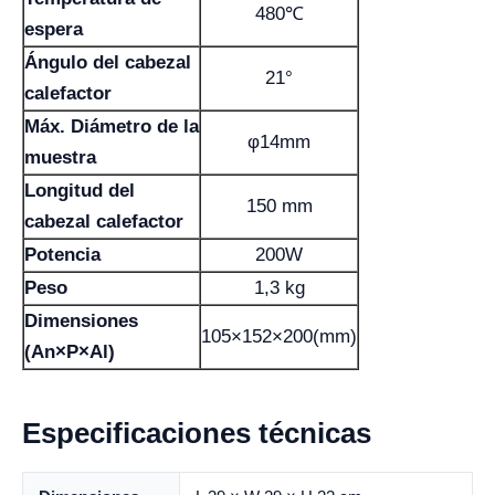
480℃
espera
Ángulo del cabezal
21°
calefactor
Máx. Diámetro de la
φ14mm
muestra
Longitud del
150 mm
cabezal calefactor
Potencia
200W
Peso
1,3 kg
Dimensiones
105×152×200(mm)
(An×P×Al)
Especificaciones técnicas