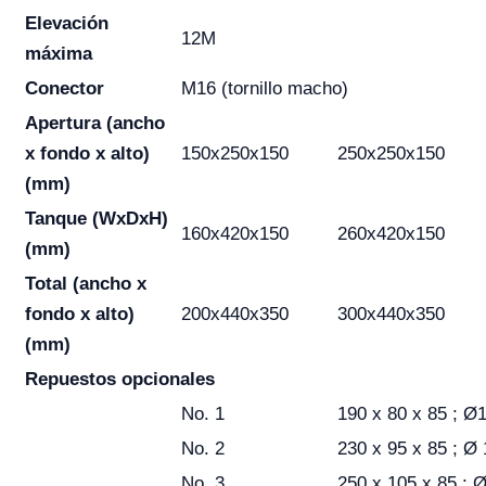
Elevación
12M
máxima
Conector
M16 (tornillo macho)
Apertura (ancho
x fondo x alto)
150x250x150
250x250x150
(mm)
Tanque (WxDxH)
160x420x150
260x420x150
(mm)
Total (ancho x
fondo x alto)
200x440x350
300x440x350
(mm)
Repuestos opcionales
No. 1
190 x 80 x 85 ; Ø
No. 2
230 x 95 x 85 ; Ø 
No. 3
250 x 105 x 85 ; 