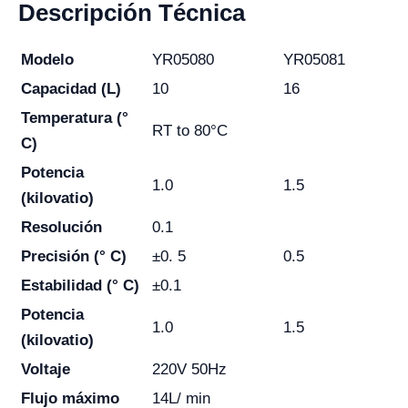
Descripción Técnica
Modelo
YR05080
YR05081
Capacidad (L)
10
16
Temperatura (°
RT to 80°C
C)
Potencia
1.0
1.5
(kilovatio)
Resolución
0.1
Precisión (° C)
±0. 5
0.5
Estabilidad (° C)
±0.1
Potencia
1.0
1.5
(kilovatio)
Voltaje
220V 50Hz
Flujo máximo
14L/ min