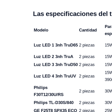
Las especificaciones del 
Par
Modelo
Cantidad
esp
Luz LED 1 3nh TruD65
2 piezas
15W
Luz LED 2 3nh TruA
2 piezas
15W
Luz LED 3 3nh TruD50
2 piezas
15W
15W
Luz LED 4 3nh TruUV
2 piezas
39
Philips
2 piezas
30W
F30T12/30U/RS
Philips TL-D30S/840
2 piezas
30W
GE F25T8 SPX35 ECO
2 piezas
25W