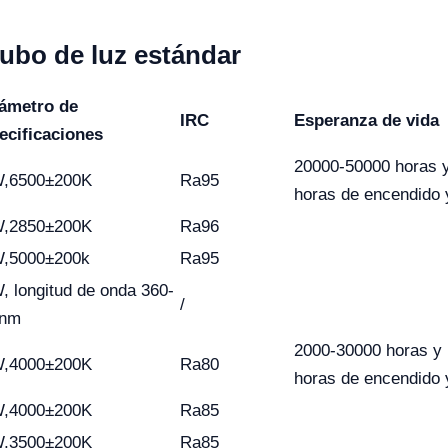
tubo de luz estándar
ámetro de
IRC
Esperanza de vida
ecificaciones
20000-50000 horas 
,6500±200K
Ra95
horas de encendido
,2850±200K
Ra96
,5000±200k
Ra95
, longitud de onda 360-
/
0nm
2000-30000 horas y
,4000±200K
Ra80
horas de encendido
,4000±200K
Ra85
,3500±200K
Ra85