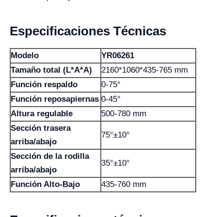
Especificaciones Técnicas
Modelo
YR06261
Tamaño total (L*A*A)
2160*1060*435-765 mm
Función respaldo
0-75°
Función reposapiernas
0-45°
Altura regulable
500-780 mm
Sección trasera
75°±10°
arriba/abajo
Sección de la rodilla
35°±10°
arriba/abajo
Función Alto-Bajo
435-760 mm