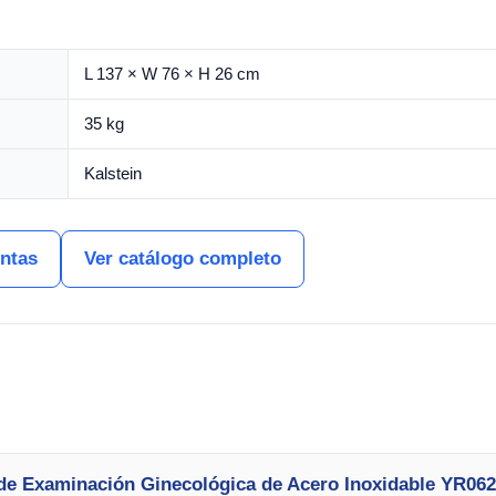
L 137 × W 76 × H 26 cm
35 kg
Kalstein
entas
Ver catálogo completo
 de Examinación Ginecológica de Acero Inoxidable YR06