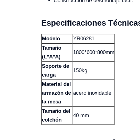
Construcción de desmontaje fácil.
Especificaciones Técnica
Modelo
YR06281
Tamaño
1800*600*800mm
(L*A*A)
Soporte de
150kg
carga
Material del
armazón de
acero inoxidable
la mesa
Tamaño del
40 mm
colchón