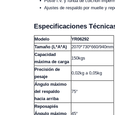
Poste I.V. y funda de colchón imper
Ajustes de respaldo por muelle y re
Especificaciones Técnica
Modelo
YR06292
Tamaño (L*A*A)
2070*730*660/940mm
Capacidad
150kgs
máxima de carga
Precisión de
0,02kg a 0,05kg
pesaje
Ángulo máximo
del respaldo
75°
hacia arriba
Reposapiés
Ángulo máximo
45°