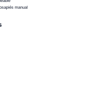
meable
posapiés manual
s