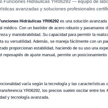
co Funciones Hidráulicas YR06292 — equipo de labor
rísticas avanzadas y soluciones profesionales certifi
 Funciones Hidráulicas YR06292
es una solución avanzada d
nal médico. Con un bastidor de acero robusto y pasamanos de
ereza y maniobrabilidad. Su capacidad para permitir la reali
ta su versatilidad. Además, se maneja fácilmente con un pane
zado proporcionan estabilidad, haciendo de su uso una exper
el reposapiés de ajuste manual, permite un posicionamiento
ncionalidad varía según la tecnología y las características 
 Transferencia YR06292, los precios suelen oscilar entre lo
ilidad y tecnología avanzada.