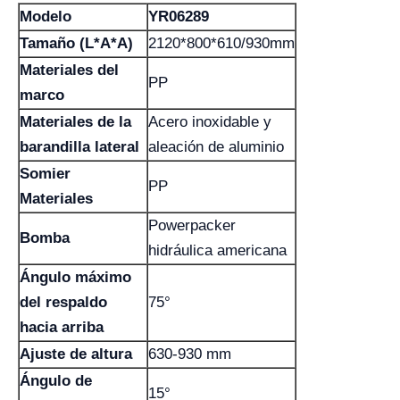
Modelo
YR06289
Tamaño (L*A*A)
2120*800*610/930mm
Materiales del
PP
marco
Materiales de la
Acero inoxidable y
barandilla lateral
aleación de aluminio
Somier
PP
Materiales
Powerpacker
Bomba
hidráulica americana
Ángulo máximo
del respaldo
75°
hacia arriba
Ajuste de altura
630-930 mm
Ángulo de
15°