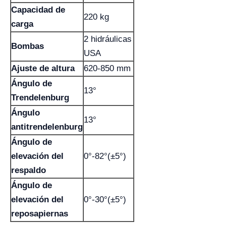
Capacidad de
220 kg
carga
2 hidráulicas
Bombas
USA
Ajuste de altura
620-850 mm
Ángulo de
13°
Trendelenburg
Ángulo
13°
antitrendelenburg
Ángulo de
elevación del
0°-82°(±5°)
respaldo
Ángulo de
elevación del
0°-30°(±5°)
reposapiernas