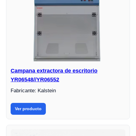
Campana extractora de escritorio
YR06548//YR06552
Fabricante: Kalstein
Ver producto