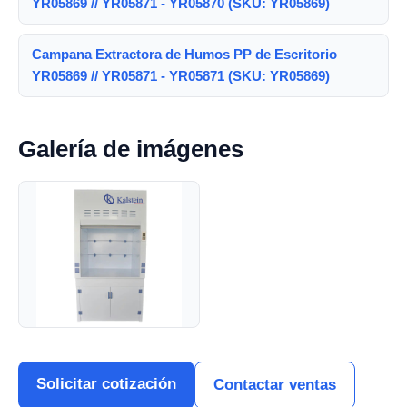
YR05869 // YR05871 - YR05870 (SKU: YR05869)
Campana Extractora de Humos PP de Escritorio
YR05869 // YR05871 - YR05871 (SKU: YR05869)
Galería de imágenes
Solicitar cotización
Contactar ventas