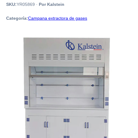
SKU:
YR05869
·
Por Kalstein
Categoría:
Campana extractora de gases