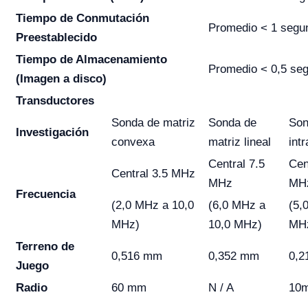
Tiempo de Conmutación
Promedio < 1 segu
Preestablecido
Tiempo de Almacenamiento
Promedio < 0,5 se
(Imagen a disco)
Transductores
Sonda de matriz
Sonda de
So
Investigación
convexa
matriz lineal
intr
Central 7.5
Cen
Central 3.5 MHz
MHz
MH
Frecuencia
(2,0 MHz a 10,0
(6,0 MHz a
(5,
MHz)
10,0 MHz)
MH
Terreno de
0,516 mm
0,352 mm
0,
Juego
Radio
60 mm
N / A
10