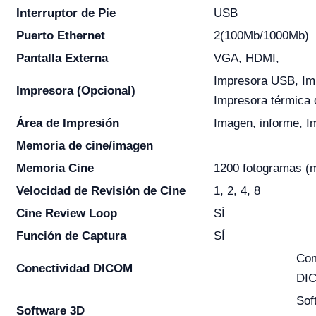
Interruptor de Pie
USB
Puerto Ethernet
2(100Mb/1000Mb)
Pantalla Externa
VGA, HDMI,
Impresora USB, Impr
Impresora (Opcional)
Impresora térmica d
Área de Impresión
Imagen, informe, 
Memoria de cine/imagen
Memoria Cine
1200 fotogramas (
Velocidad de Revisión de Cine
1, 2, 4, 8
Cine Review Loop
SÍ
Función de Captura
SÍ
Com
Conectividad DICOM
DI
Sof
Software 3D