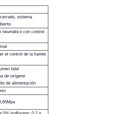
cerrado, sistema
bierto
 neumático con control
imal
er el control de la fuente
umen tidal
ma de oxígeno
llo de alimentación
min
0,65Mpa
a 5% lsoflurano: 0,2 a