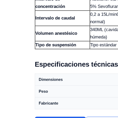
concentración
5% Sevofluran
0,2 a 15L/min
Intervalo de caudal
normal)
340ML (cavid
Volumen anestésico
húmeda)
Tipo de suspensión
Tipo estándar 
Especificaciones técnicas
Dimensiones
Peso
Fabricante