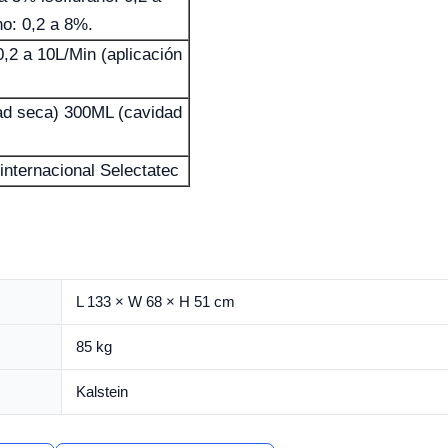
o: 0,2 a 8%.
0,2 a 10L/Min (aplicación
ad seca) 300ML (cavidad
internacional Selectatec
L 133 × W 68 × H 51 cm
85 kg
Kalstein