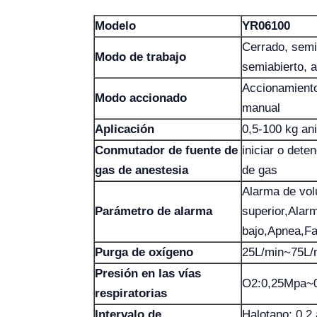
Modelo
YR06100
Cerrado, semi
Modo de trabajo
semiabierto, a
Accionamiento
Modo accionado
manual
Aplicación
0,5-100 kg an
Conmutador de fuente de
iniciar o deten
gas de anestesia
de gas
Alarma de vol
Parámetro de alarma
superior,Alar
bajo,Apnea,Fa
Purga de oxígeno
25L/min~75L/
Presión en las vías
O2:0,25Mpa~
respiratorias
Intervalo de
Halotano: 0,2 