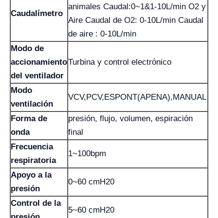
animales Caudal:0~1&1-10L/min O2 y
Caudalímetro
Aire Caudal de O2: 0-10L/min Caudal
de aire : 0-10L/min
Modo de
accionamiento
Turbina y control electrónico
del ventilador
Modo
VCV,PCV,ESPONT(APENA),MANUAL
ventilación
Forma de
presión, flujo, volumen, espiración
onda
final
Frecuencia
1~100bpm
respiratoria
Apoyo a la
0~60 cmH20
presión
Control de la
5~60 cmH20
presión