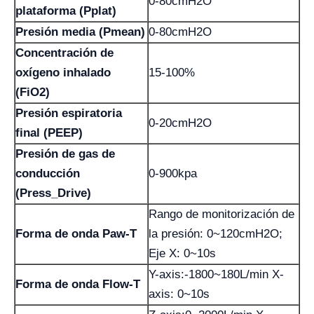
0-80cmH2O
plataforma (Pplat)
Presión media (Pmean)
0-80cmH2O
Concentración de
oxígeno inhalado
15-100%
(FiO2)
Presión espiratoria
0-20cmH2O
final (PEEP)
Presión de gas de
conducción
0-900kpa
(Press_Drive)
Rango de monitorización de
Forma de onda Paw-T
la presión: 0~120cmH2O;
Eje X: 0~10s
Y-axis:-1800~180L/min X-
Forma de onda Flow-T
axis: 0~10s