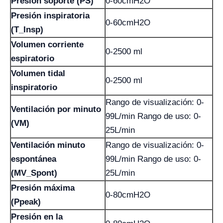
Presión soporte (PS)
0-60cmH2O
Presión inspiratoria
0-60cmH2O
(T_Insp)
Volumen corriente
0-2500 ml
espiratorio
Volumen tidal
0-2500 ml
inspiratorio
Rango de visualización: 0-
Ventilación por minuto
99L/min Rango de uso: 0-
(VM)
25L/min
Ventilación minuto
Rango de visualización: 0-
espontánea
99L/min Rango de uso: 0-
(MV_Spont)
25L/min
Presión máxima
0-80cmH2O
(Ppeak)
Presión en la