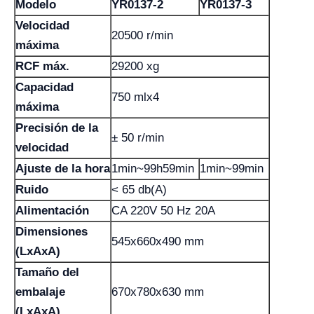
Modelo
YR0137-2
YR0137-3
Velocidad
20500 r/min
máxima
RCF máx.
29200 xg
Capacidad
750 mlx4
máxima
Precisión de la
± 50 r/min
velocidad
Ajuste de la hora
1min~99h59min
1min~99min
Ruido
< 65 db(A)
Alimentación
CA 220V 50 Hz 20A
Dimensiones
545x660x490 mm
(LxAxA)
Tamaño del
embalaje
670x780x630 mm
(LxAxA)