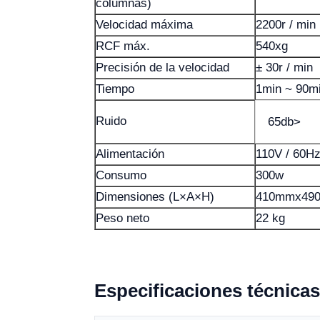
columnas)
Velocidad máxima
2200r / min
RCF máx.
540xg
Precisión de la velocidad
± 30r / min
Tiempo
1min ~ 90m
Ruido
65db>
Alimentación
110V / 60Hz
Consumo
300w
Dimensiones (L×A×H)
410mmx49
Peso neto
22 kg
Especificaciones técnicas