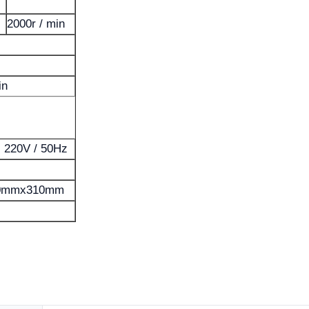
2000r / min
in
 220V / 50Hz
0mmx310mm