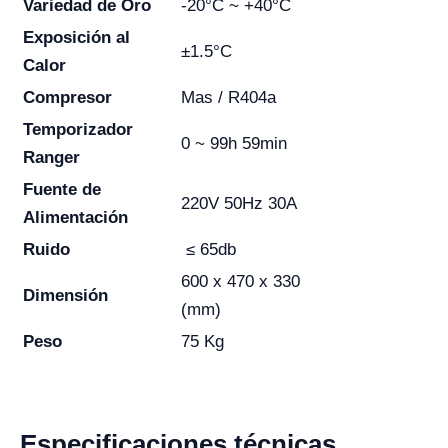
Variedad de Oro
-20°C ~ +40°C
Exposición al
±1.5°C
Calor
Compresor
Mas / R404a
Temporizador
0 ~ 99h 59min
Ranger
Fuente de
220V 50Hz 30A
Alimentación
Ruido
≤ 65db
600 x 470 x 330
Dimensión
(mm)
Peso
75 Kg
Especificaciones técnicas