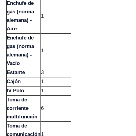
Enchufe de
gas (norma
1
alemana) -
Aire
Enchufe de
gas (norma
1
alemana) -
Vacío
Estante
3
Cajón
1
IV Polo
1
Toma de
corriente
6
multifunción
Toma de
comunicación
1