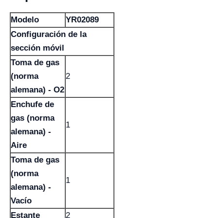
Modelo
YR02089
Configuración de la
sección móvil
Toma de gas
(norma
2
alemana) - O2
Enchufe de
gas (norma
1
alemana) -
Aire
Toma de gas
(norma
1
alemana) -
Vacío
Estante
2