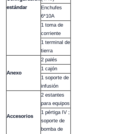
estándar
Enchufes
6*10A
1 toma de
corriente
1 terminal de
tierra
2 palés
1 cajón
Anexo
1 soporte de
infusión
2 estantes
para equipos
1 pértiga IV ;
Accesorios
soporte de
bomba de