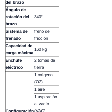
del brazo
Ángulo de
rotación del
340°
brazo
Sistema de
freno de
frenado
fricción
Capacidad de
160 kg
carga máxima
Enchufe
2 tomas de
eléctrico
tierra
1 oxígeno
(O2)
1 aire
1 aspiración
al vacío
(VAC)
Configuración