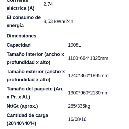
Corriente
2.74
eléctrica (A)
El consumo de
8,53 kWh/24h
energía
Dimensiones
Capacidad
1008L
Tamaño interior (ancho x
1100*684*1325mm
profundidad x alto)
Tamaño exterior (ancho x
1240*860*1895mm
profundidad x alto)
Tamaño del paquete (An.
1300*960*2130mm
x Pr. x Al.)
Nt/Gt (aprox.)
265/335kg
Cantidad de carga
16/08/16
(20’/40’/40’H)