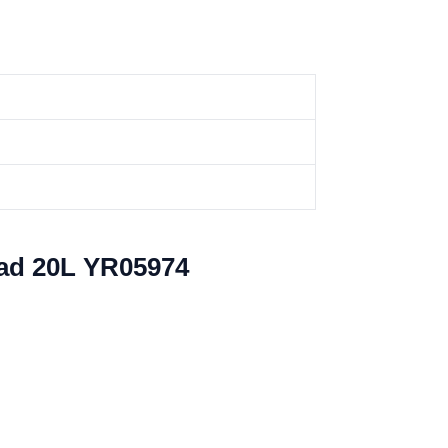
dad 20L YR05974