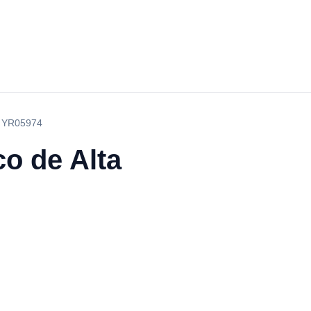
0L YR05974
o de Alta