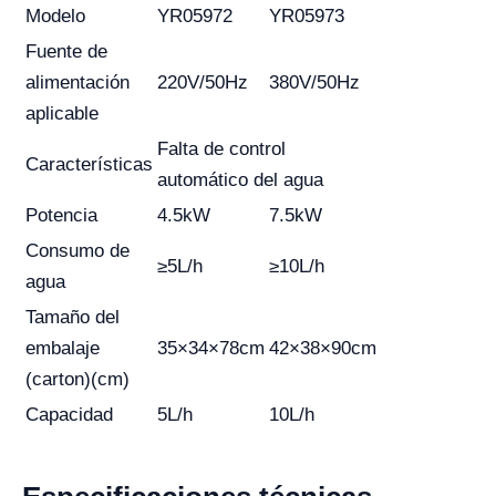
Modelo
YR05972
YR05973
Fuente de
alimentación
220V/50Hz
380V/50Hz
aplicable
Falta de control
Características
automático del agua
Potencia
4.5kW
7.5kW
Consumo de
≥5L/h
≥10L/h
agua
Tamaño del
embalaje
35×34×78cm
42×38×90cm
(carton)(cm)
Capacidad
5L/h
10L/h