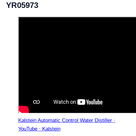
YR05973
Kalstein Automatic Control Water Distiller ·
YouTube · Kalstein