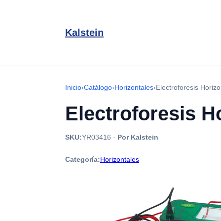
Kalstein
Inicio
›
Catálogo
›
Horizontales
›
Electroforesis Horiz
Electroforesis H
SKU:
YR03416
·
Por Kalstein
Categoría:
Horizontales