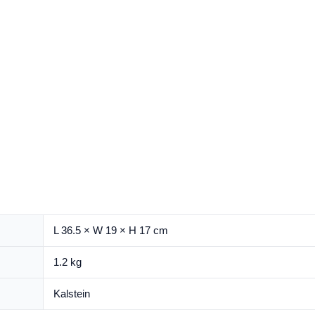
L 36.5 × W 19 × H 17 cm
1.2 kg
Kalstein