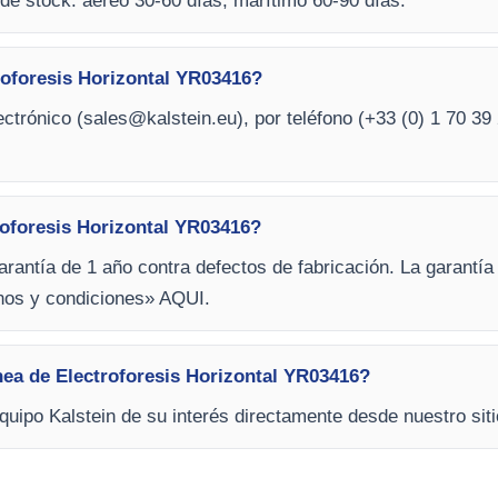
de stock: aéreo 30-60 días, marítimo 60-90 días.
oforesis Horizontal YR03416?
ctrónico (
sales@kalstein.eu
), por teléfono (+33 (0) 1 70 39 
roforesis Horizontal YR03416?
arantía de 1 año contra defectos de fabricación. La garantía
inos y condiciones» AQUI.
ínea de Electroforesis Horizontal YR03416?
equipo Kalstein de su interés directamente desde nuestro siti