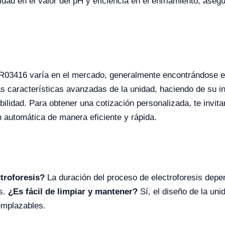
idad en el valor del pH y eficiencia en el enfriamiento, ase
l YR03416 varía en el mercado, generalmente encontrándose 
as características avanzadas de la unidad, haciendo de su in
bilidad. Para obtener una cotización personalizada, te invita
 automática de manera eficiente y rápida.
troforesis?
La duración del proceso de electroforesis depend
os.
¿Es fácil de limpiar y mantener?
Sí, el diseño de la unid
emplazables.