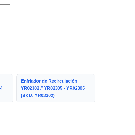
Enfriador de Recirculación
04
YR02302 // YR02305 - YR02305
(SKU: YR02302)