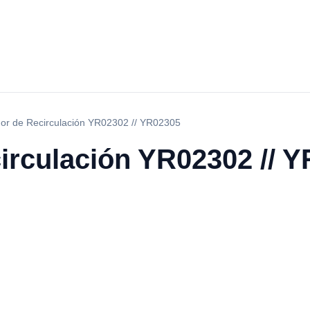
dor de Recirculación YR02302 // YR02305
circulación YR02302 // 