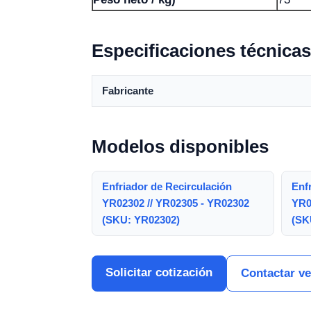
Especificaciones técnicas
Fabricante
Modelos disponibles
Enfriador de Recirculación
Enf
YR02302 // YR02305 - YR02302
YR0
(SKU: YR02302)
(SK
Solicitar cotización
Contactar v