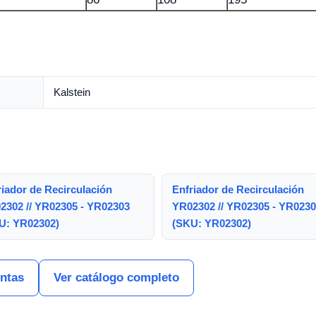
Kalstein
riador de Recirculación
Enfriador de Recirculación
2302 // YR02305 - YR02303
YR02302 // YR02305 - YR023
U: YR02302)
(SKU: YR02302)
entas
Ver catálogo completo