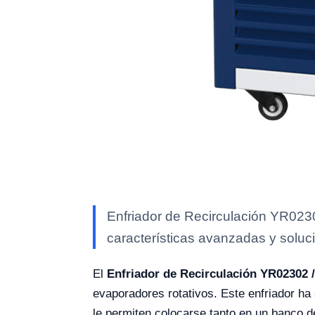
Enfriador de Recirculación YR0230
características avanzadas y soluci
El
Enfriador de Recirculación YR02302 
evaporadores rotativos. Este enfriador ha
le permiten colocarse tanto en un banco de