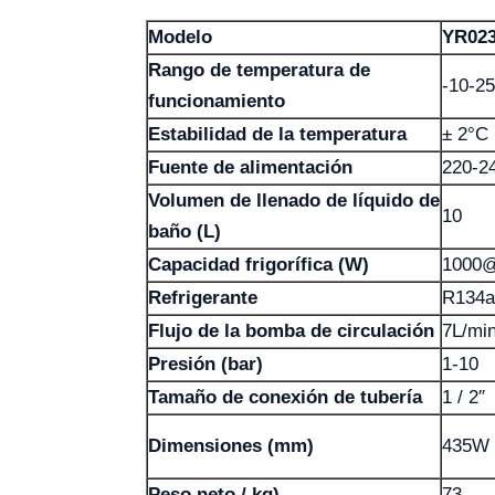
Modelo
YR02
Rango de temperatura de
-10-2
funcionamiento
Estabilidad de la temperatura
± 2°C
Fuente de alimentación
220-2
Volumen de llenado de líquido de
10
baño (L)
Capacidad frigorífica (W)
1000
Refrigerante
R134a
Flujo de la bomba de circulación
7L/mi
Presión (bar)
1-10
Tamaño de conexión de tubería
1 / 2″
Dimensiones (mm)
435W 
Peso neto / kg)
73