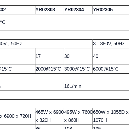
302
YR02303
YR02304
YR02305
5°C
40V-, 50Hz
3-, 380V, 50Hz
17
30
40
@15″C
2000@15″C
3000@15″C
6000@15″C
n
16L/min
465W x 6900
495W x 7600
650W x 1055D x
x 6900 x 720H
x 820H
x 860H
1070H
86
108
195