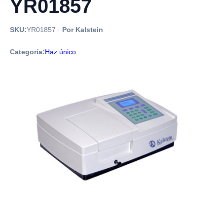
YR01857
SKU:
YR01857
·
Por Kalstein
Categoría:
Haz único