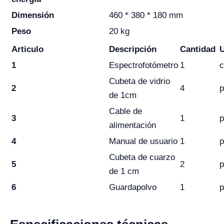
Dimensión
460 * 380 * 180 mm
Peso
20 kg
Articulo
Descripción
Cantidad
1
Espectrofotómetro
1
c
Cubeta de vidrio
2
4
p
de 1cm
Cable de
3
1
p
alimentación
4
Manual de usuario
1
p
Cubeta de cuarzo
5
2
p
de 1 cm
6
Guardapolvo
1
p