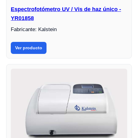
Espectrofotómetro UV / Vis de haz único -
YR01858
Fabricante: Kalstein
Ver producto