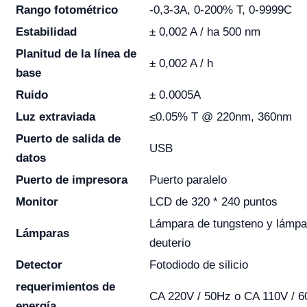
Rango fotométrico
-0,3-3A, 0-200% T, 0-9999C
Estabilidad
± 0,002 A / ha 500 nm
Planitud de la línea de
± 0,002 A / h
base
Ruido
± 0.0005A
Luz extraviada
≤0.05% T @ 220nm, 360nm
Puerto de salida de
USB
datos
Puerto de impresora
Puerto paralelo
Monitor
LCD de 320 * 240 puntos
Lámpara de tungsteno y lámpa
Lámparas
deuterio
Detector
Fotodiodo de silicio
requerimientos de
CA 220V / 50Hz o CA 110V / 
energía