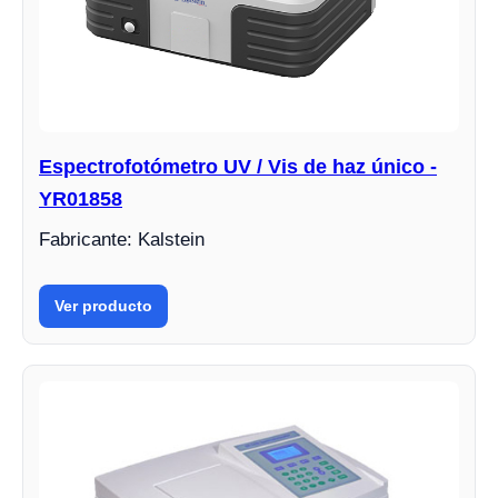
Espectrofotómetro UV / Vis de haz único -
YR01858
Fabricante: Kalstein
Ver producto