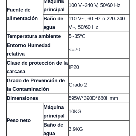
Máquina
100 V~240 V, 50/60 Hz
principal
Fuente de
alimentación
Baño de
110 V~, 60 Hz o 220-240
agua
V~, 50/60 Hz
Temperatura ambiente
5~35℃
Entorno Humedad
<=70
relativa
Clase de protección de la
IP20
carcasa
Grado de Prevención de
Grado 2
la Contaminación
Dimensiones
595W*390D*680Hmm
Máquina
10KG
principal
Peso neto
Baño de
3.9KG
agua