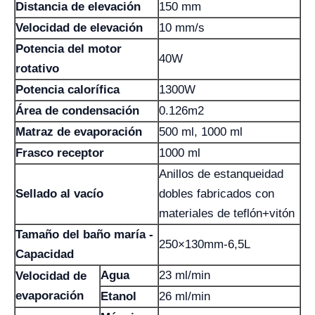
Distancia de elevación
150 mm
Velocidad de elevación
10 mm/s
Potencia del motor
40W
rotativo
Potencia calorífica
1300W
Área de condensación
0.126m2
Matraz de evaporación
500 ml, 1000 ml
Frasco receptor
1000 ml
Anillos de estanqueidad
Sellado al vacío
dobles fabricados con
materiales de teflón+vitón
Tamaño del baño maría -
250×130mm-6,5L
Capacidad
Agua
23 ml/min
Velocidad de
evaporación
Etanol
26 ml/min