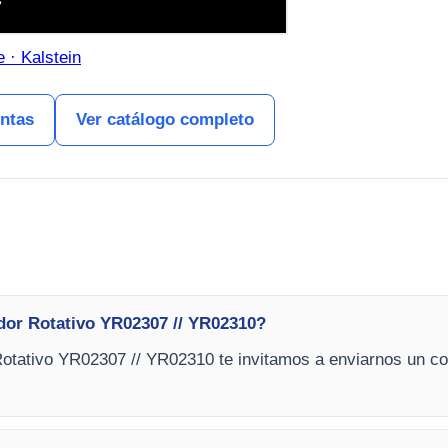
 · Kalstein
entas
Ver catálogo completo
dor Rotativo YR02307 // YR02310?
otativo YR02307 // YR02310 te invitamos a enviarnos un cor