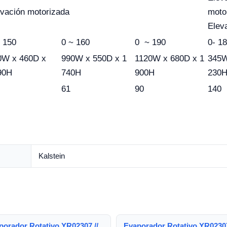
evación motorizada
moto
Elev
 150
0 ~ 160
0 ~ 190
0- 1
0W x 460D x
990W x 550D x 1
1120W x 680D x 1
345W
90H
740H
900H
230
61
90
140
Kalstein
porador Rotativo YR02307 //
Evaporador Rotativo YR02307