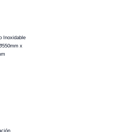
o Inoxidable
Ø550mm x
mm
ación