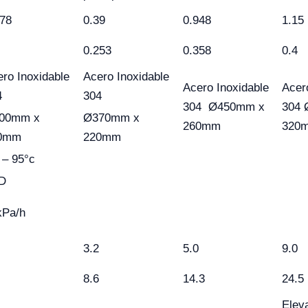
278
0.39
0.948
1.15
0.253
0.358
0.4
ro Inoxidable
Acero Inoxidable
Acero Inoxidable
Acer
4
304
304 Ø450mm x
304 
00mm x
Ø370mm x
260mm
320
0mm
220mm
 – 95°c
D
kPa/h
3.2
5.0
9.0
8.6
14.3
24.5
Elev