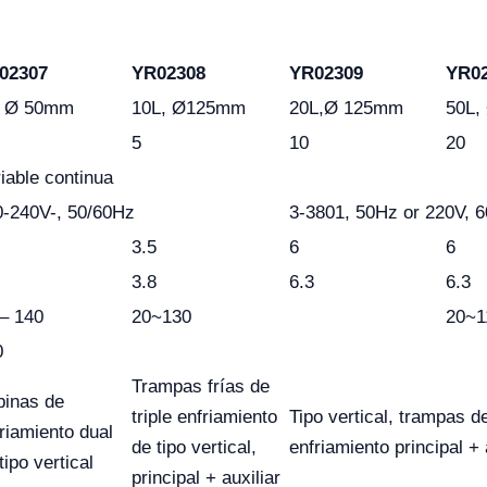
02307
YR02308
YR02309
YR0
, Ø 50mm
10L, Ø125mm
20L,Ø 125mm
50L
5
10
20
iable continua
0-240V-, 50/60Hz
3-3801, 50Hz or 220V, 
3.5
6
6
3.8
6.3
6.3
– 140
20~130
20~1
0
Trampas frías de
binas de
triple enfriamiento
Tipo vertical, trampas de 
riamiento dual
de tipo vertical,
enfriamiento principal + 
tipo vertical
principal + auxiliar