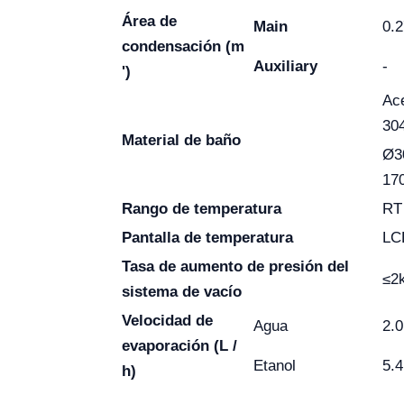
Área de
Main
0.
condensación (m
Auxiliary
-
')
Ace
30
Material de baño
Ø3
17
Rango de temperatura
RT
Pantalla de temperatura
LC
Tasa de aumento de presión del
≤2
sistema de vacío
Velocidad de
Agua
2.0
evaporación (L /
Etanol
5.4
h)