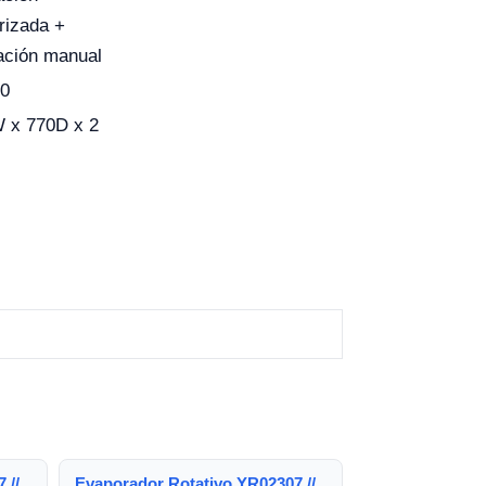
rizada +
ación manual
80
 x 770D x 2
H
 //
Evaporador Rotativo YR02307 //