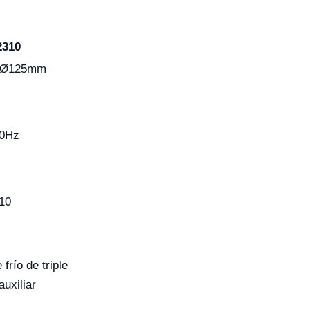
2310
, Ø125mm
60Hz
10
frío de triple
auxiliar