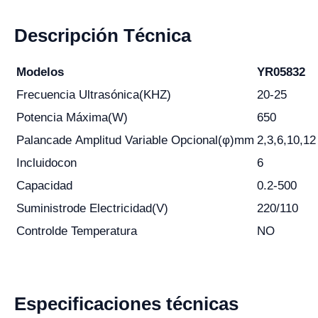
Descripción
T
écnica
Modelos
YR05832
Frecuencia
U
ltrasónica
(KHZ)
20-25
Potencia
M
áxima
(W)
650
Palanca
de
A
mplitud
V
ariable
O
pcional
(φ)
mm
2,3,6,10,12
Incluido
con
6
Capacidad
0.2-500
Suministro
de
E
lectricidad
(V)
220/110
Control
de
T
emperatura
NO
Especificaciones técnicas