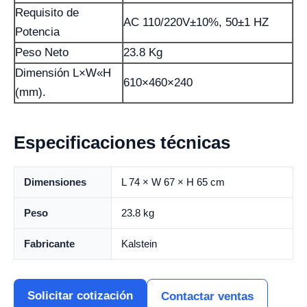
Requisito de
AC 110/220V±10%, 50±1 HZ
Potencia
Peso Neto
23.8 Kg
Dimensión L×W«H
610×460×240
(mm).
Especificaciones técnicas
Dimensiones
L 74 × W 67 × H 65 cm
Peso
23.8 kg
Fabricante
Kalstein
Solicitar cotización
Contactar ventas