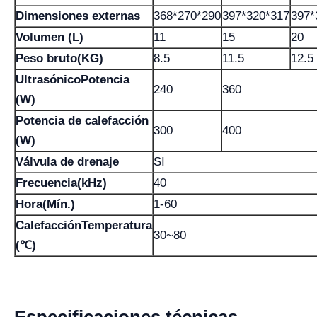
Dimensiones externas
368*270*290
397*320*317
397*
Volumen (L)
11
15
20
Peso bruto(KG)
8.5
11.5
12.5
UltrasónicoPotencia
240
360
(W)
Potencia de calefacción
300
400
(W)
Válvula de drenaje
SI
Frecuencia(kHz)
40
Hora(Mín.)
1-60
CalefacciónTemperatura
30~80
(℃)