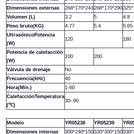
Dimensiones externas
268*170*243
268*170*290
325*
Volumen (L)
3.2
5
4.8
Peso bruto(KG)
4.77
5.4
5.65
UltrasónicoPotencia
120
180
(W)
Potencia de calefacción
100
200
(W)
Válvula de drenaje
No
Frecuencia(kHz)
40
Hora(Mín.)
1-60
CalefacciónTemperatura
30~80
(℃)
Modelo
YR05238
YR05239
YR0
Dimensiones internas
300*240*150
330*300*150
330*