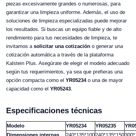
piezas excesivamente grandes o numerosas, para
garantizar una limpieza uniforme. Además, el uso de
soluciones de limpieza especializadas puede mejorar
los resultados. Si buscas un equipo fiable y de alto
rendimiento para tus necesidades de limpieza, te
invitamos a
solicitar una cotización
o generar una
cotización automática a través de la plataforma
Kalstein Plus. Asegúrate de elegir el modelo adecuado
según tus requerimientos, ya sea que prefieras una
opción compacta como el
YR05234
o una de mayor
capacidad como el
YR05243
.
Especificaciones técnicas
Modelo
YR05234
YR05235
YR0
Dimensiones internas
240*135*100
240*135*150
300*