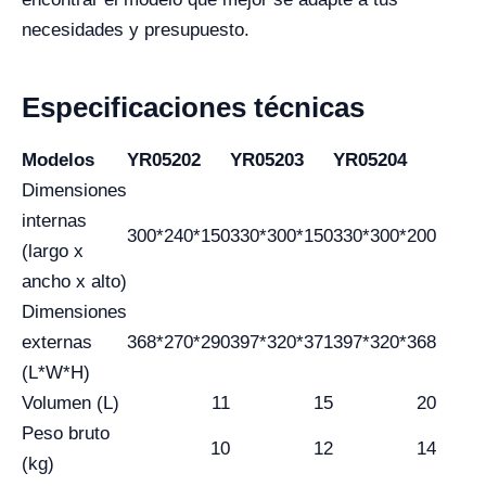
necesidades y presupuesto.
Especificaciones técnicas
Modelos
YR05202
YR05203
YR05204
Dimensiones
internas
300*240*150
330*300*150
330*300*200
(largo x
ancho x alto)
Dimensiones
externas
368*270*290
397*320*371
397*320*368
(L*W*H)
Volumen (L)
11
15
20
Peso bruto
10
12
14
(kg)