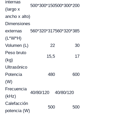
internas
500*300*150
500*300*200
(largo x
ancho x alto)
Dimensiones
externas
560*320*317
560*320*385
(L*W*H)
Volumen (L)
22
30
Peso bruto
15,5
17
(kg)
Ultrasónico
Potencia
480
600
(W)
Frecuencia
40/80/120
40/80/120
(kHz)
Calefacción
500
500
potencia (W)