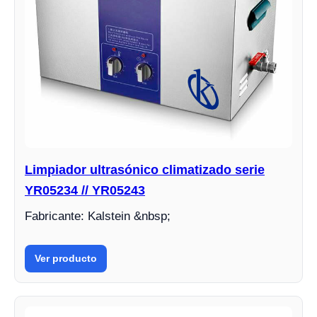
Limpiador ultrasónico climatizado serie
YR05234 // YR05243
Fabricante: Kalstein &nbsp;
Ver producto