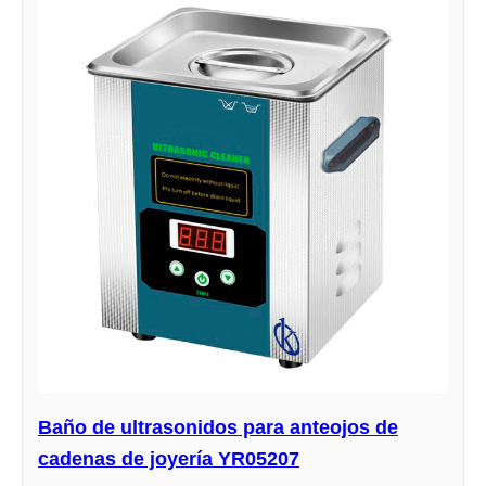
Baño de ultrasonidos para anteojos de
cadenas de joyería YR05207