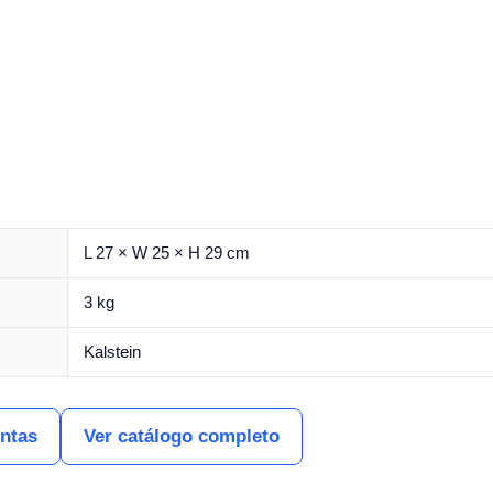
L 27 × W 25 × H 29 cm
3 kg
Kalstein
entas
Ver catálogo completo