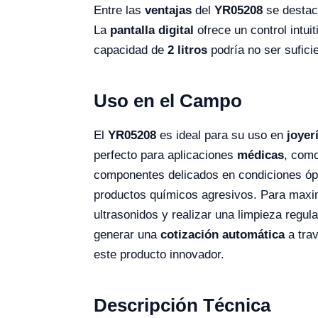
Entre las
ventajas
del
YR05208
se destaca
La
pantalla digital
ofrece un control intu
capacidad de
2 litros
podría no ser sufici
Uso en el Campo
El
YR05208
es ideal para su uso en
joyer
perfecto para aplicaciones
médicas
, como
componentes delicados en condiciones ópt
productos químicos agresivos. Para maximi
ultrasonidos y realizar una limpieza regula
generar una
cotización automática
a tra
este producto innovador.
Descripción Técnica