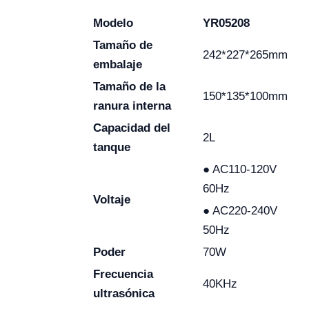
Modelo
YR05208
Tamaño de
242*227*265mm
embalaje
Tamaño de la
150*135*100mm
ranura interna
Capacidad del
2L
tanque
● AC110-120V
60Hz
Voltaje
● AC220-240V
50Hz
Poder
70W
Frecuencia
40KHz
ultrasónica