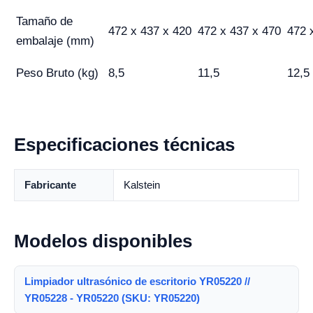
Tamaño de
472 x 437 x 420
472 x 437 x 470
472 
embalaje (mm)
Peso Bruto (kg)
8,5
11,5
12,5
Especificaciones técnicas
Fabricante
Kalstein
Modelos disponibles
Limpiador ultrasónico de escritorio YR05220 //
YR05228 - YR05220 (SKU: YR05220)