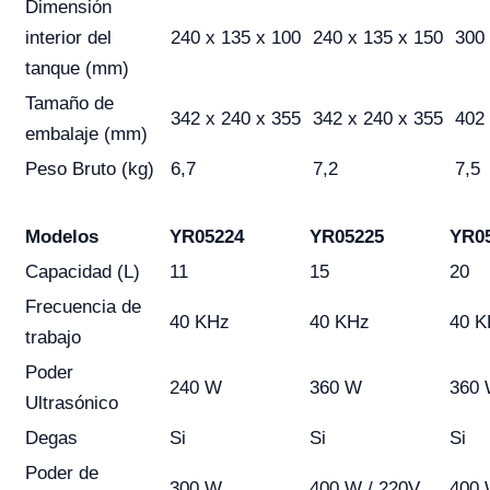
Dimensión
interior del
240 x 135 x 100
240 x 135 x 150
300 
tanque (mm)
Tamaño de
342 x 240 x 355
342 x 240 x 355
402 
embalaje (mm)
Peso Bruto (kg)
6,7
7,2
7,5
Modelos
YR05224
YR05225
YR0
Capacidad (L)
11
15
20
Frecuencia de
40 KHz
40 KHz
40 K
trabajo
Poder
240 W
360 W
360
Ultrasónico
Degas
Si
Si
Si
Poder de
300 W
400 W / 220V
400 