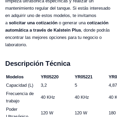
limpieza ultrasónica específicas y realizar un
mantenimiento regular del tanque. Si estás interesado
en adquirir uno de estos modelos, te invitamos
a
solicitar una cotización
o generar una
cotización
automática a través de Kalstein Plus
, donde podrás
encontrar las mejores opciones para tu negocio o
laboratorio.
Descripción Técnica
Modelos
YR05220
YR05221
YR0
Capacidad (L)
3,2
5
4,87
Frecuencia de
40 KHz
40 KHz
40 
trabajo
Poder
120 W
120 W
180
Ultrasónico