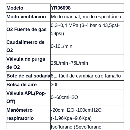
Modelo
YR06098
Modo ventilación
Modo manual, modo espontáneo
0,3~0,4 MPa (3-4 bar o 43,5psi-
O2 Fuente de gas
58psi)
Caudalímetro de
0-10L/min
O2
Válvula de purga
25L/min~75L/min
de O2
Bote de cal sodada
8L, fácil de cambiar otro tamaño
Bolsa de aire
30L
Válvula APL(Pop-
0~60cmH2O
Off)
Manómetro
-20cmH2O~100cmH2O
respiratorio
(-1.96Kpa~9.6Kpa)
Isoflurano (Sevoflurano,