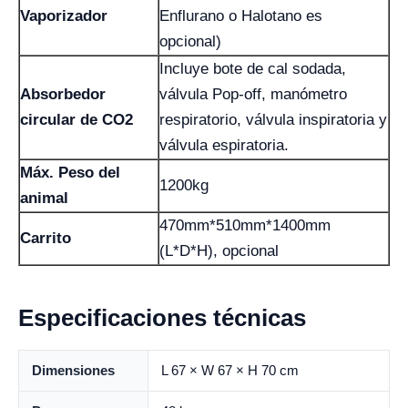
Vaporizador
Enflurano o Halotano es
opcional)
Incluye bote de cal sodada,
Absorbedor
válvula Pop-off, manómetro
circular de CO2
respiratorio, válvula inspiratoria y
válvula espiratoria.
Máx. Peso del
1200kg
animal
470mm*510mm*1400mm
Carrito
(L*D*H), opcional
Especificaciones técnicas
Dimensiones
L 67 × W 67 × H 70 cm