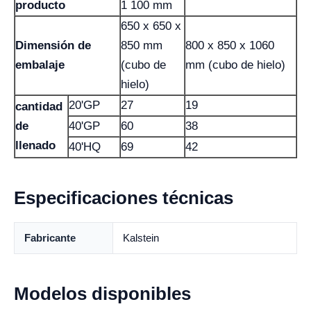
producto
1 100 mm
650 x 650 x
Dimensión de
850 mm
800 x 850 x 1060
embalaje
(cubo de
mm (cubo de hielo)
hielo)
20'GP
27
19
cantidad
de
40'GP
60
38
llenado
40'HQ
69
42
Especificaciones técnicas
Fabricante
Kalstein
Modelos disponibles