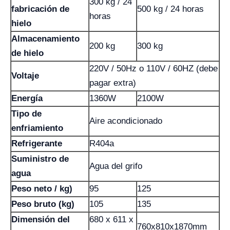
300 kg / 24
fabricación de
500 kg / 24 horas
horas
hielo
Almacenamiento
200 kg
300 kg
de hielo
220V / 50Hz o 110V / 60HZ (debe
Voltaje
pagar extra)
Energía
1360W
2100W
Tipo de
Aire acondicionado
enfriamiento
Refrigerante
R404a
Suministro de
Agua del grifo
agua
Peso neto / kg)
95
125
Peso bruto (kg)
105
135
Dimensión del
680 x 611 x
760x810x1870mm