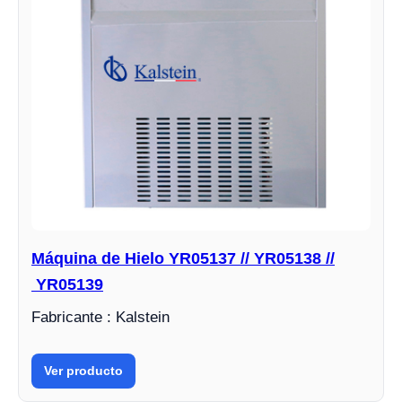
Máquina de Hielo YR05137 // YR05138 //
YR05139
Fabricante : Kalstein
Ver producto