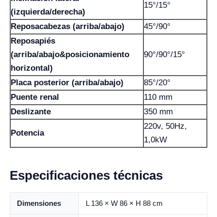
15°/15°
(izquierda/derecha)
Reposacabezas (arriba/abajo)
45°/90°
Reposapiés
(arriba/abajo&posicionamiento
90°/90°/15°
horizontal)
Placa posterior (arriba/abajo)
85°/20°
Puente renal
110 mm
Deslizante
350 mm
220v, 50Hz,
Potencia
1,0kW
Especificaciones técnicas
Dimensiones
L 136 × W 86 × H 88 cm