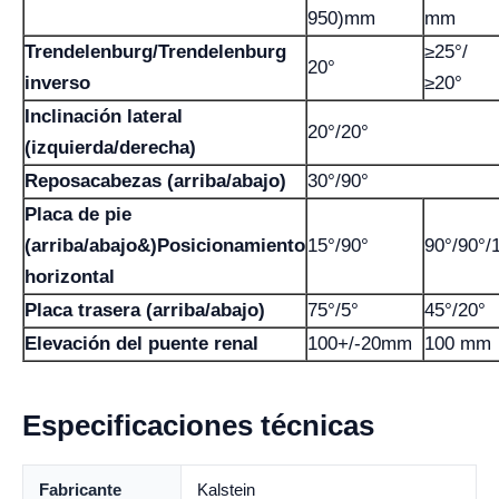
950)mm
mm
Trendelenburg/Trendelenburg
≥25°/
20°
inverso
≥20°
Inclinación lateral
20°/20°
(izquierda/derecha)
Reposacabezas (arriba/abajo)
30°/90°
Placa de pie
(arriba/abajo&)Posicionamiento
15°/90°
90°/90°/
horizontal
Placa trasera (arriba/abajo)
75°/5°
45°/20°
Elevación del puente renal
100+/-20mm
100 mm
Especificaciones técnicas
Fabricante
Kalstein