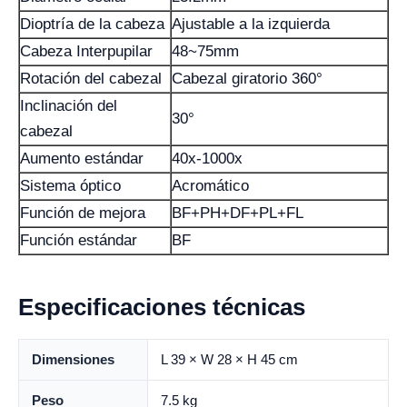
Dioptría de la cabeza
Ajustable a la izquierda
Cabeza Interpupilar
48~75mm
Rotación del cabezal
Cabezal giratorio 360°
Inclinación del
30°
cabezal
Aumento estándar
40x-1000x
Sistema óptico
Acromático
Función de mejora
BF+PH+DF+PL+FL
Función estándar
BF
Especificaciones técnicas
Dimensiones
L 39 × W 28 × H 45 cm
Peso
7.5 kg