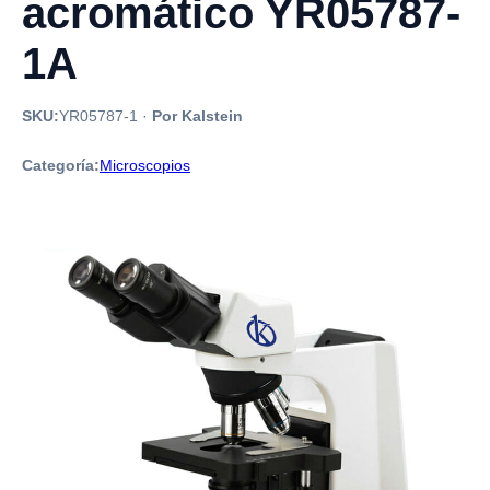
acromático YR05787-
1A
SKU:
YR05787-1
·
Por Kalstein
Categoría:
Microscopios