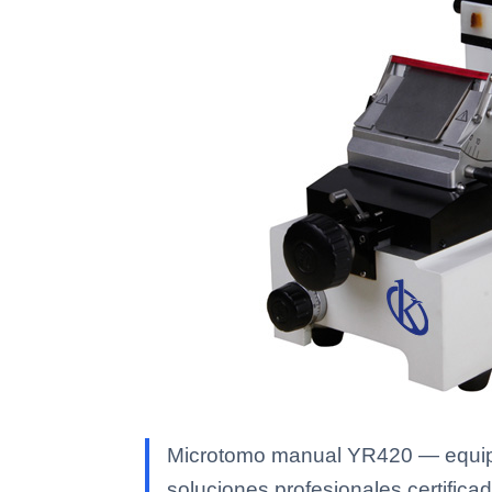
Microtomo manual YR420 — equipo 
soluciones profesionales certificad