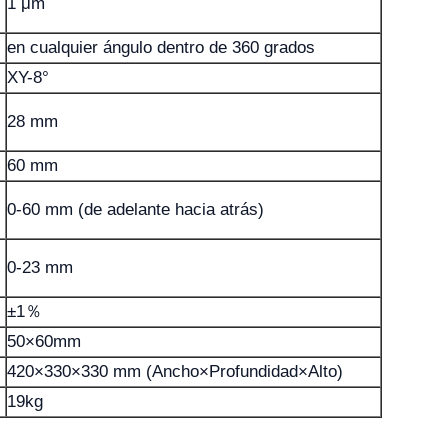
1 μm
en cualquier ángulo dentro de 360 ​​grados
XY-8°
28 mm
60 mm
0-60 mm (de adelante hacia atrás)
0-23 mm
±1％
50×60mm
420×330×330 mm (Ancho×Profundidad×Alto)
19kg