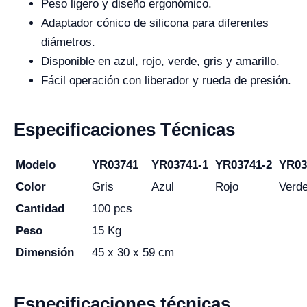
Peso ligero y diseño ergonómico.
Adaptador cónico de silicona para diferentes
diámetros.
Disponible en azul, rojo, verde, gris y amarillo.
Fácil operación con liberador y rueda de presión.
Especificaciones Técnicas
Modelo
YR03741
YR03741-1
YR03741-2
YR03
Color
Gris
Azul
Rojo
Verd
Cantidad
100 pcs
Peso
15 Kg
Dimensión
45 x 30 x 59 cm
Especificaciones técnicas