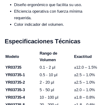
Diseño ergonómico que facilita su uso.
Eficiencia operativa con fuerza mínima
requerida.
Color indicador del volumen.
Especificaciones Técnicas
Rango de
Modelo
Exactitud
Volumen
YR03735
0.1 - 2 μl
±12.0 – 1.5%
YR03735-1
0.5 - 10 μl
±2.5 – 1.0%
YR03735-2
2 - 20 μl
±2.5 – 1.0%
YR03735-3
5 - 50 μl
±2.0 – 1.0%
YR03735-4
10 - 100 μl
±1.8 – 0.8%
YR03735-5
20 - 200 μl
±1-8 – 0.6%