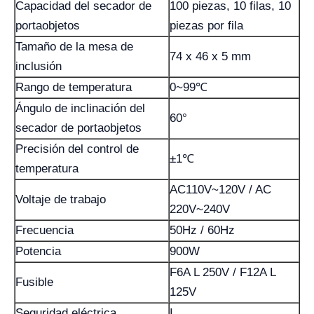
Capacidad del secador de
100 piezas, 10 filas, 10
portaobjetos
piezas por fila
Tamaño de la mesa de
74 x 46 x 5 mm
inclusión
Rango de temperatura
0~99℃
Ángulo de inclinación del
60°
secador de portaobjetos
Precisión del control de
±1℃
temperatura
AC110V~120V / AC
Voltaje de trabajo
220V~240V
Frecuencia
50Hz / 60Hz
Potencia
900W
F6A L 250V / F12A L
Fusible
125V
Seguridad eléctrica
I