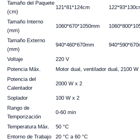
Tamaño del Paquete
121*81*124cm
122*93*130c
(cm)
Tamaño Interno
1060*670*1050mm
1060*800*1
(mm)
Tamaño Externo
940*460*670mm
940*590*67
(mm)
Voltaje
220 V
Potencia Máx.
Motor dual, ventilador dual, 2100 W
Potencia del
2000 W x 2
Calentador
Soplador
100 W x 2
Rango de
0-60 min
Temporización
Temperatura Máx.
50 °C
Entorno de Trabajo
20 °C a 60 °C