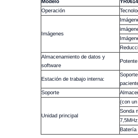
Modelo
YR0614
Operación
Tecnolo
Imágene
imágene
Imágenes
Imágen
Reducci
Almacenamiento de datos y
Potente
software
Soporte
Estación de trabajo interna:
pacient
Soporte
Almacen
(con un
Sonda 
Unidad principal
7,5MHz 
Batería 