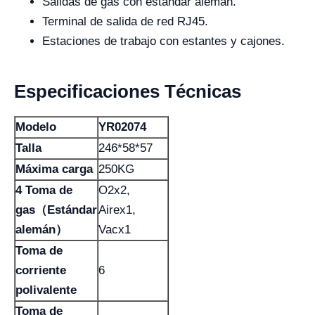
Salidas de gas con estándar alemán.
Terminal de salida de red RJ45.
Estaciones de trabajo con estantes y cajones.
Especificaciones Técnicas
Modelo
YR02074
Talla
246*58*57
Máxima carga
250KG
4 Toma de
O2x2,
gas（Estándar
Airex1,
alemán）
Vacx1
Toma de
corriente
6
polivalente
Toma de