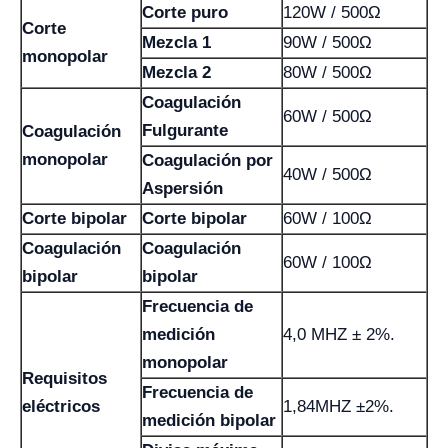
Corte puro
120W / 500Ω
Corte
Mezcla 1
90W / 500Ω
monopolar
Mezcla 2
80W / 500Ω
Coagulación
60W / 500Ω
Fulgurante
Coagulación
monopolar
Coagulación por
40W / 500Ω
Aspersión
Corte bipolar
Corte bipolar
60W / 100Ω
Coagulación
Coagulación
60W / 100Ω
bipolar
bipolar
Frecuencia de
medición
4,0 MHZ ± 2%.
monopolar
Requisitos
Frecuencia de
eléctricos
1,84MHZ ±2%.
medición bipolar