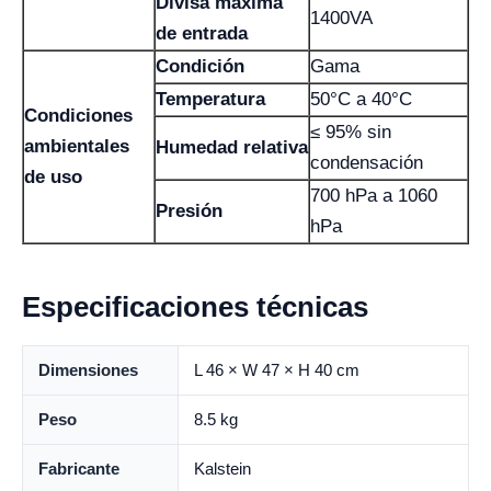
Divisa máxima
1400VA
de entrada
Condición
Gama
Temperatura
50°C a 40°C
Condiciones
≤ 95% sin
ambientales
Humedad relativa
condensación
de uso
700 hPa a 1060
Presión
hPa
Especificaciones técnicas
Dimensiones
L 46 × W 47 × H 40 cm
Peso
8.5 kg
Fabricante
Kalstein