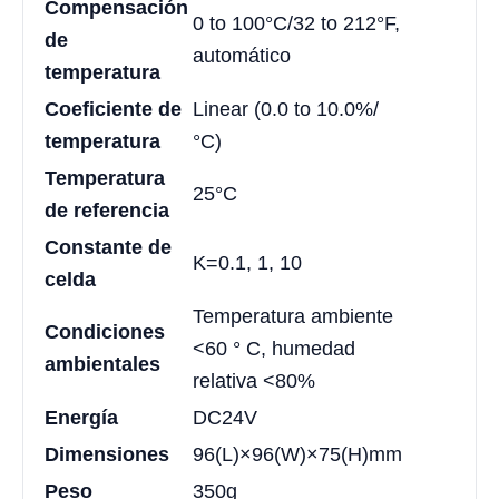
Compensación
0 to 100°C/32 to 212°F,
de
automático
temperatura
Coeficiente de
Linear (0.0 to 10.0%/
temperatura
°C)
Temperatura
25°C
de referencia
Constante de
K=0.1, 1, 10
celda
Temperatura ambiente
Condiciones
<60 ° C, humedad
ambientales
relativa <80%
Energía
DC24V
Dimensiones
96(L)×96(W)×75(H)mm
Peso
350g