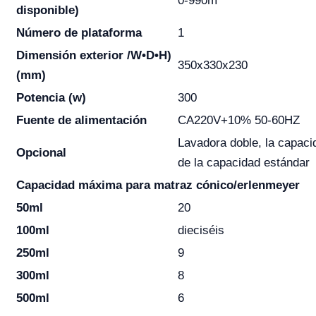
0-990m
disponible)
Número de plataforma
1
Dimensión exterior /W•D•H)
350x330x230
(mm)
Potencia (w)
300
Fuente de alimentación
CA220V+10% 50-60HZ
Lavadora doble, la capaci
Opcional
de la capacidad estándar
Capacidad máxima para matraz cónico/erlenmeyer
50ml
20
100ml
dieciséis
250ml
9
300ml
8
500ml
6