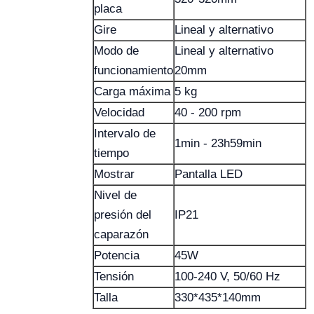
placa
Gire
Lineal y alternativo
Modo de
Lineal y alternativo
funcionamiento
20mm
Carga máxima
5 kg
Velocidad
40 - 200 rpm
Intervalo de
1min - 23h59min
tiempo
Mostrar
Pantalla LED
Nivel de
presión del
IP21
caparazón
Potencia
45W
Tensión
100-240 V, 50/60 Hz
Talla
330*435*140mm