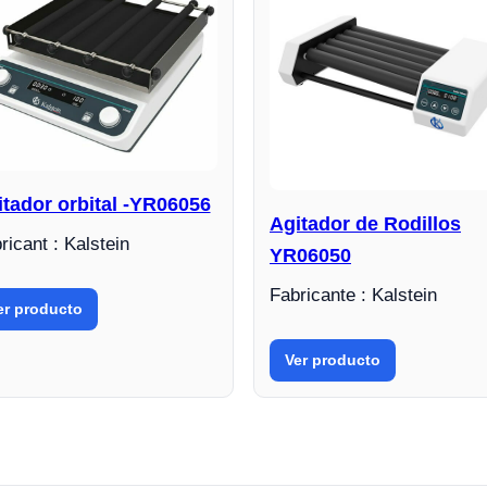
tador orbital -YR06056
Agitador de Rodillos
ricant : Kalstein
YR06050
Fabricante : Kalstein
er producto
Ver producto