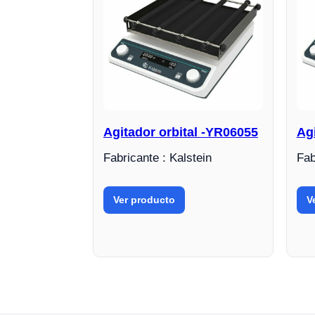
Agitador orbital -YR06055
Agi
Fabricante : Kalstein
Fab
Ver producto
V