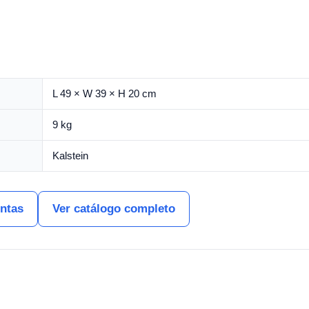
L 49 × W 39 × H 20 cm
9 kg
Kalstein
entas
Ver catálogo completo