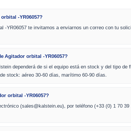
 orbital -YR06057?
tal -YR06057 te invitamos a enviarnos un correo con tu solic
e Agitador orbital -YR06057?
stein dependerá de si el equipo está en stock y del tipo de f
de stock: aéreo 30-60 días, marítimo 60-90 días.
or orbital -YR06057?
ctrónico (
sales@kalstein.eu
), por teléfono (+33 (0) 1 70 39 