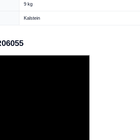
9 kg
Kalstein
R06055