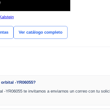
Kalstein
entas
Ver catálogo completo
 orbital -YR06055?
tal -YR06055 te invitamos a enviarnos un correo con tu solic