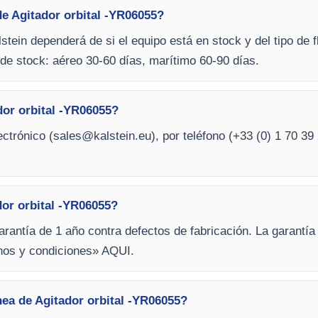
e Agitador orbital -YR06055?
stein dependerá de si el equipo está en stock y del tipo de f
de stock: aéreo 30-60 días, marítimo 60-90 días.
or orbital -YR06055?
ctrónico (
sales@kalstein.eu
), por teléfono (+33 (0) 1 70 39 
dor orbital -YR06055?
arantía de 1 año contra defectos de fabricación. La garantía
inos y condiciones» AQUI.
nea de Agitador orbital -YR06055?