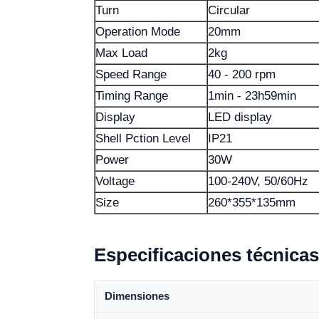
Turn
Circular
Operation Mode
20mm
Max Load
2kg
Speed Range
40 - 200 rpm
Timing Range
1min - 23h59min
Display
LED display
Shell Pction Level
IP21
Power
30W
Voltage
100-240V, 50/60Hz
Size
260*355*135mm
Especificaciones técnicas
Dimensiones